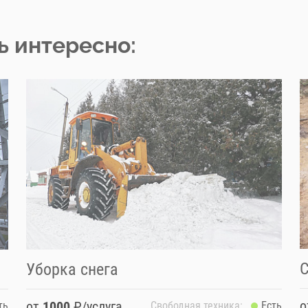
ь интересно:
С
Уборка снега
от
1000
₽/услуга
ть
Свободная техника:
Есть