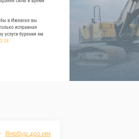
охраняя силы и время
лбы в Ижевске вы
 только исправная
у услуги бурения ям
92-28
Ямобур 400 мм