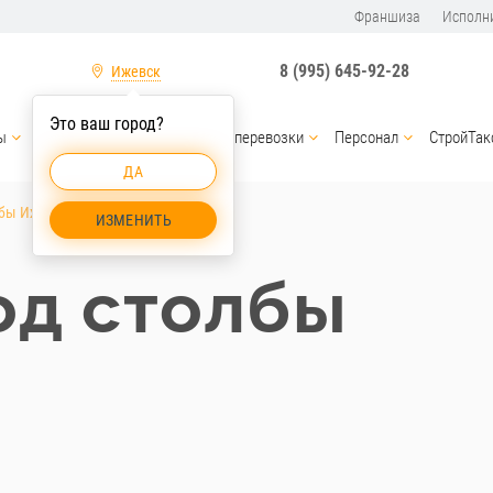
Франшиза
Исполн
8 (995) 645-92-28
Ижевск
Это ваш город?
ы
Услуги спецтехники
Грузоперевозки
Персонал
СтройТак
ДА
лбы Ижевск
ИЗМЕНИТЬ
од столбы