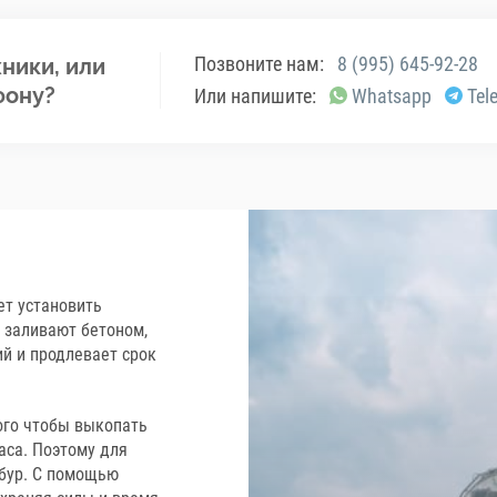
Позвоните нам:
8 (995) 645-92-28
ники, или
фону?
Или напишите:
Whatsapp
Tel
ет установить
 заливают бетоном,
ий и продлевает срок
ого чтобы выкопать
аса. Поэтому для
 бур. С помощью