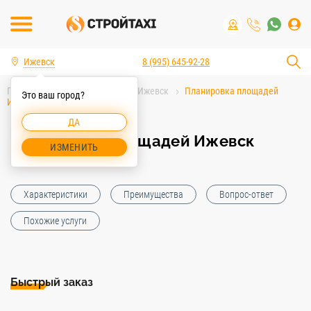
Ижевск
8 (995) 645-92-28
Главная
Услуги спецтехники Ижевск
Планировка площадей
Это ваш город?
Ижевск
ДА
Планировка площадей Ижевск
ИЗМЕНИТЬ
Характеристики
Преимущества
Вопрос-ответ
Похожие услуги
Быстрый заказ