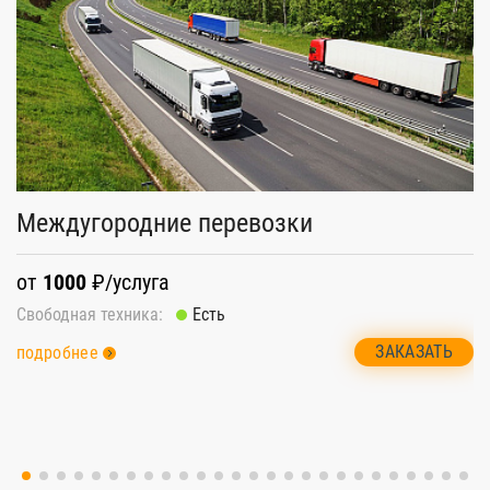
Р
Междугородние перевозки
о
от
1000
₽/услуга
Св
Свободная техника:
Есть
п
ЗАКАЗАТЬ
подробнее