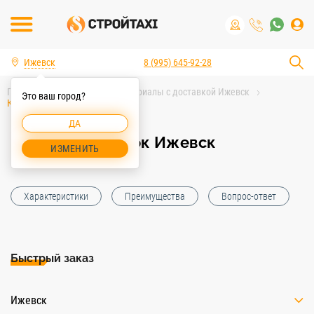
Ижевск
8 (995) 645-92-28
Главная
Строительные материалы с доставкой Ижевск
Это ваш город?
Карьерный песок Ижевск
ДА
Карьерный песок Ижевск
ИЗМЕНИТЬ
Характеристики
Преимущества
Вопрос-ответ
Быстрый заказ
Ижевск