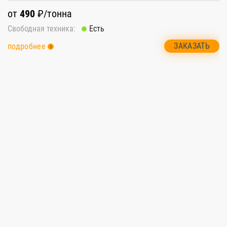
о
от
490
₽/тонна
С
Свободная техника:
Есть
п
ЗАКАЗАТЬ
подробнее