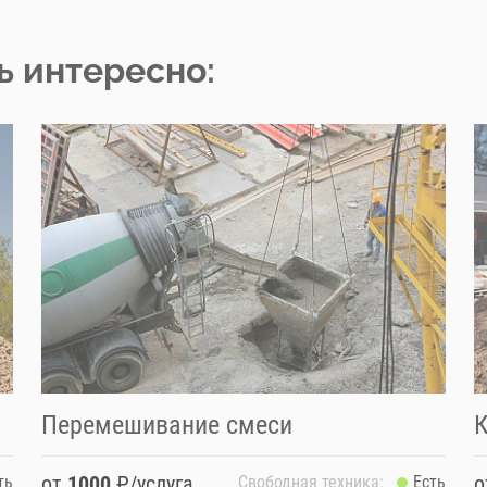
ь интересно:
К
Перемешивание смеси
от
1000
₽/услуга
ть
Свободная техника:
Есть