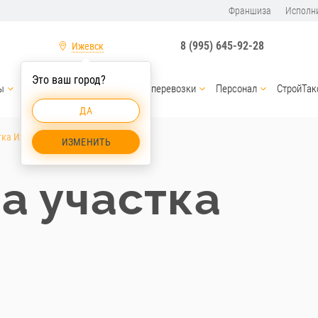
Франшиза
Исполн
8 (995) 645-92-28
Ижевск
Это ваш город?
ы
Услуги спецтехники
Грузоперевозки
Персонал
СтройТак
ДА
тка Ижевск
ИЗМЕНИТЬ
а участка