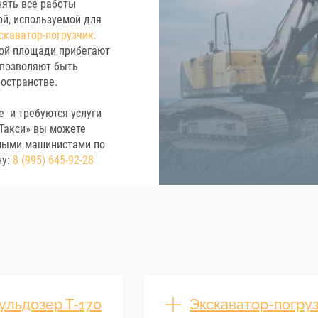
нять все работы
ой, используемой для
скаватор-погрузчик.
шой площади прибегают
 позволяют быть
остранстве.
е и требуются услуги
йТакси» вы можете
тными машинистами по
ну:
8 (995) 645-92-28
ульдозер Т-170
Экскаватор-погру