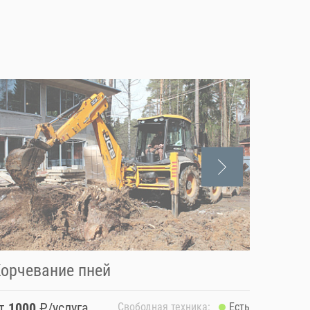
орчевание пней
Снос 
от
1000
₽/услуга
от
100
Свободная техника:
Есть