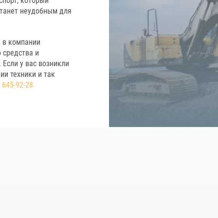
спорт, который
станет неудобным для
 в компании
 средства и
 Если у вас возникли
ии техники и так
) 645-92-28