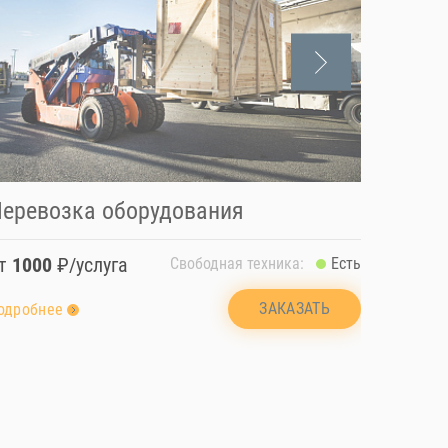
еревозка оборудования
Разра
от
1000
₽/услуга
от
100
Свободная техника:
Есть
ЗАКАЗАТЬ
одробнее
подробн