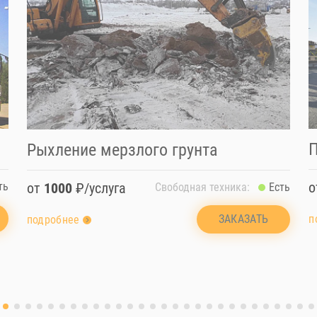
П
Рыхление мерзлого грунта
от
1000
₽/услуга
ть
Свободная техника:
Есть
п
ЗАКАЗАТЬ
подробнее