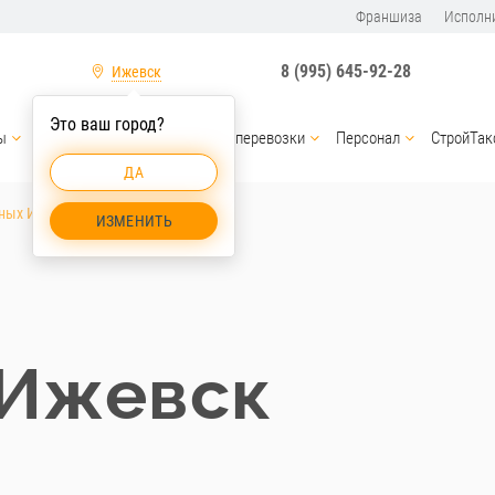
Франшиза
Исполн
8 (995) 645-92-28
Ижевск
Это ваш город?
ы
Услуги спецтехники
Грузоперевозки
Персонал
СтройТак
ДА
ных Ижевск
ИЗМЕНИТЬ
 Ижевск