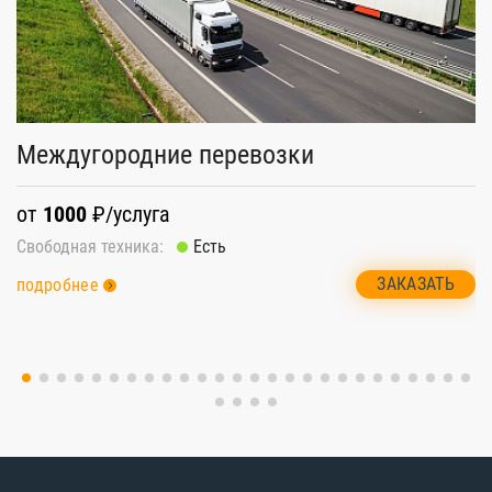
Междугородние перевозки
П
от
1000
₽/услуга
о
Свободная техника:
Есть
Св
ЗАКАЗАТЬ
подробнее
п