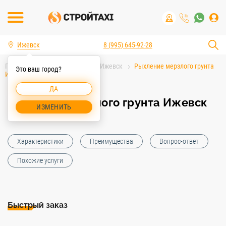
Ижевск
8 (995) 645-92-28
Главная
Услуги спецтехники Ижевск
Рыхление мерзлого грунта
Это ваш город?
Ижевск
ДА
Рыхление мерзлого грунта Ижевск
ИЗМЕНИТЬ
Характеристики
Преимущества
Вопрос-ответ
Похожие услуги
Быстрый заказ