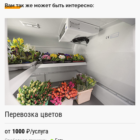
Вам так же может быть интересно:
П
Перевозка цветов
о
от
1000
₽/услуга