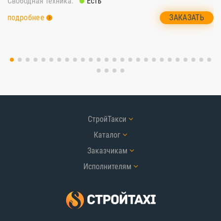
Св
Свободная техника:
Есть
п
ЗАКАЗАТЬ
подробнее
СтройТакси
Каталог
Заказчикам
Исполнителям