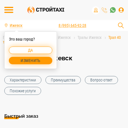
Ижевск
8 (995) 645-92-28
Главная
Аренда спецтехники Ижевск
Тралы Ижевск
Трал 40
Это ваш город?
тонн Ижевск
ДА
Трал 40 тонн Ижевск
ИЗМЕНИТЬ
Характеристики
Преимущества
Вопрос-ответ
Похожие услуги
Быстрый заказ