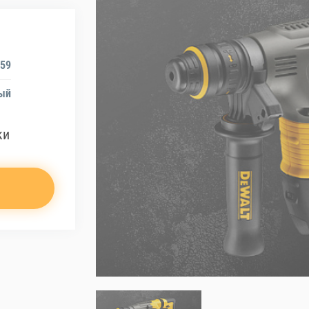
259
ый
ки