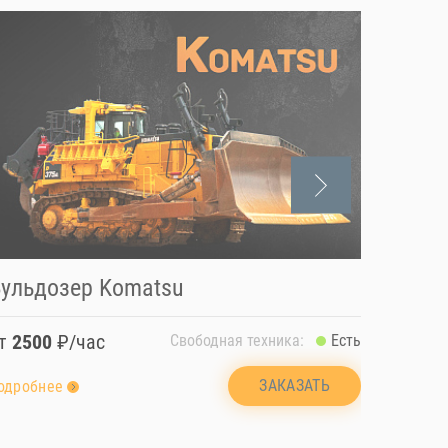
ульдозер Komatsu
Автов
от
2500
₽/час
от
400
Свободная техника:
Есть
ЗАКАЗАТЬ
одробнее
подробн