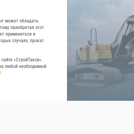
ент может обладать
тому приобретая этот
дет применяться и
орых случаях, прокат
 сайте «СтройТакси».
на любой необходимый
8