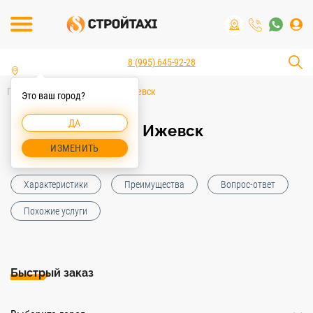
8 (995) 645-92-28
Главная
Аренда лобзика Ижевск
Это ваш город?
ДА
Аренда лобзика Ижевск
ИЗМЕНИТЬ
Характеристики
Преимущества
Вопрос-ответ
Похожие услуги
Быстрый заказ