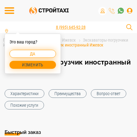
8 (995) 645-92-28
Главная
Аренда спецтехники Ижевск
Экскаваторы-погрузчики
Это ваш город?
Ижевск
Экскаватор-погрузчик иностранный Ижевск
ДА
Экскаватор-погрузчик иностранный
ИЗМЕНИТЬ
Ижевск
Характеристики
Преимущества
Вопрос-ответ
Похожие услуги
Быстрый заказ