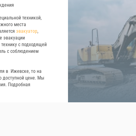
ждения
ециальной техникой,
ужного места
вляется
эвакуатор
,
е эвакуации
 технику с подходящей
иль с соблюдением
ля в Ижевске, то на
о доступной цене. Мы
ния. Подробная