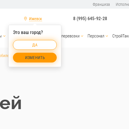
Франшиза
Исполн
8 (995) 645-92-28
Ижевск
Это ваш город?
ы
Услуги спецтехники
Грузоперевозки
Персонал
СтройТак
ДА
обилей Ижевск
ИЗМЕНИТЬ
ей