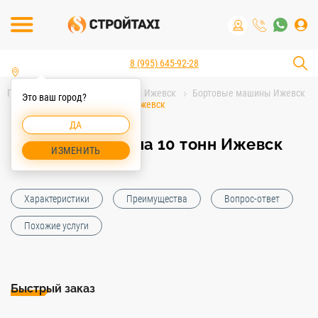
8 (995) 645-92-28
Главная
Аренда спецтехники Ижевск
Бортовые машины Ижевск
Это ваш город?
Бортовая машина 10 тонн Ижевск
ДА
Бортовая машина 10 тонн Ижевск
ИЗМЕНИТЬ
Характеристики
Преимущества
Вопрос-ответ
Похожие услуги
Быстрый заказ