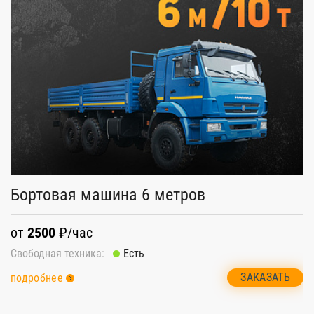
Бортовая машина 6 метров
Б
от
2500
₽/час
о
Свободная техника:
Есть
Св
ЗАКАЗАТЬ
подробнее
п