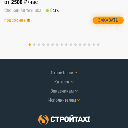
от
2500
₽/час
о
Свободная техника:
Есть
Св
ЗАКАЗАТЬ
подробнее
п
СтройТакси
Каталог
Заказчикам
Исполнителям