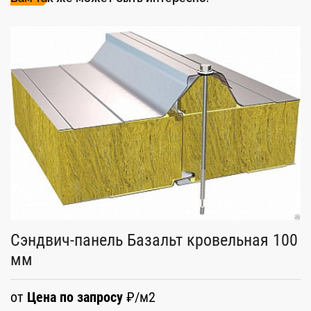
С
Сэндвич-панель Базальт кровельная 100
5
мм
о
от
Цена по запросу
₽/м2
С