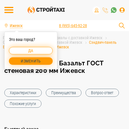
Ижевск
8 (995) 645-92-28
Главная
Строительные материалы с доставкой Ижевск
Это ваш город?
Строительные материалы с доставкой Ижевск
Сэндвич-панель
Базальт ГОСТ стеновая 200 мм Ижевск
ДА
ИЗМЕНИТЬ
Сэндвич-панель Базальт ГОСТ
стеновая 200 мм Ижевск
Характеристики
Преимущества
Вопрос-ответ
Похожие услуги