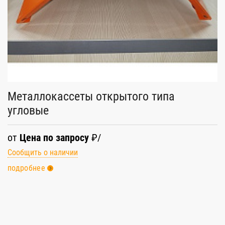
К
о
Св
п
Металлокассеты открытого типа
угловые
от
Цена по запросу
₽/
Сообщить о наличии
подробнее