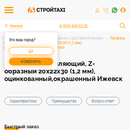
Ижевск
8 (995) 645-92-28
Главная
Строительные материалы с доставкой Ижевск
Профиль
Это ваш город?
направляющий, Z-образный 20х22х30 (1,2 мм),
оцинкованный,окрашенный Ижевск
ДА
ИЗМЕНИТЬ
Профиль направляющий, Z-
образный 20х22х30 (1,2 мм),
оцинкованный,окрашенный Ижевск
Характеристики
Преимущества
Вопрос-ответ
Быстрый заказ