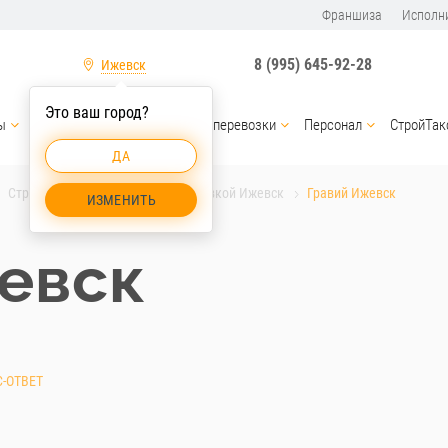
Франшиза
Исполн
8 (995) 645-92-28
Ижевск
Это ваш город?
ы
Услуги спецтехники
Грузоперевозки
Персонал
СтройТак
ДА
Строительные материалы с доставкой Ижевск
Гравий Ижевск
ИЗМЕНИТЬ
евск
-ОТВЕТ