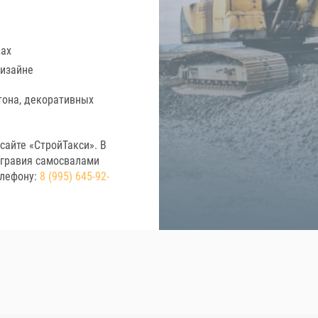
ках
дизайне
тона, декоративных
сайте «СтройТакси». В
 гравия самосвалами
елефону:
8 (995) 645-92-