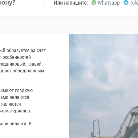
фону?
Или напишите:
Whatsapp
Tel
ый образуется за счет
т особенностей
ледниковый, гравий.
ладают определенным
я имеют гладкую
вами являются
е являются
х материалов.
ной области. В