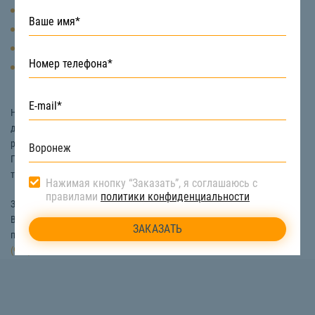
Трансформаторов
Автомобильной и тракторной техники
Оборудования
Труб с большим диаметром и так далее.
Наиболее оптимальным вариантом спецтехники, которая подойдет
для перевозки тяжеловесных грузов является
трал
. Тралы обладают
различной грузоподъемностью, а максимальная достигает 110 тонн.
Поэтому их идеально применяют для перевозки крупногабаритных,
тяжеловесных и негабаритных грузов.
Нажимая кнопку “Заказать”, я соглашаюсь с
правилами
политики конфиденциальности
Заказать спецтехнику для перевозки тяжеловесных грузов в
Воронеже вы можете на сайте «СтройТакси». Уточнить стоимость и
получить бесплатную консультацию можно по номеру телефона:
8
(922) 517-40-66