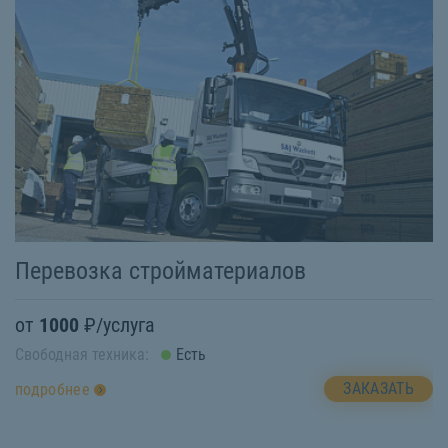
Перевозка стройматериалов
П
от
1000
₽/услуга
о
Свободная техника:
Есть
Св
ЗАКАЗАТЬ
подробнее
п