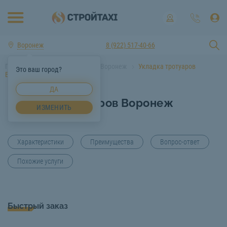
Воронеж
8 (922) 517-40-66
Главная
Услуги спецтехники Воронеж
Укладка тротуаров
Это ваш город?
Воронеж
ДА
Укладка тротуаров Воронеж
ИЗМЕНИТЬ
Характеристики
Преимущества
Вопрос-ответ
Похожие услуги
Быстрый заказ