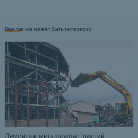
Вам так же может быть интересно:
Демонтаж металлоконструкций
М