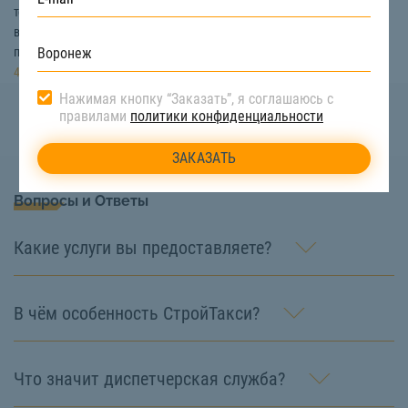
техника, которой управляют опытные машинисты. Если у вас
возникли вопросы, например, по поводу цены укладки тротуарной
плитки, то мы с удовольствием на них ответим. Звоните:
8 (922) 517-
40-66
Нажимая кнопку “Заказать”, я соглашаюсь с
правилами
политики конфиденциальности
Вопросы и Ответы
Какие услуги вы предоставляете?
В чём особенность СтройТакси?
Что значит диспетчерская служба?