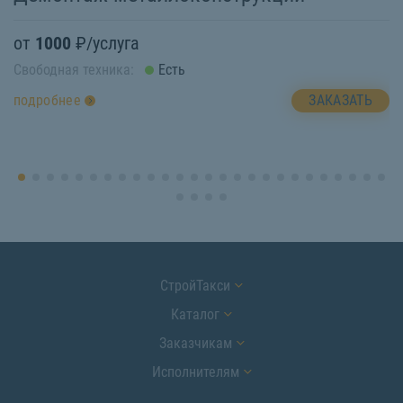
от
1000
₽/услуга
о
Свободная техника:
Есть
Св
ЗАКАЗАТЬ
подробнее
п
СтройТакси
Каталог
Заказчикам
Исполнителям