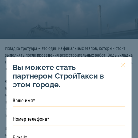
Укладка тротуара – это один из финальных этапов, который стоит
выполнять после проведения всех строительных работ. Ведь укладка
тротуара плиткой, брусчаткой, асфальтом, камнем позволяет сделать,
Вы можете стать
например, придомовую территорию обустроенной и привлекательной.
партнером СтройТакси в
В идеале тротуарная дорожка должна прослужить, как минимум – 10
этом городе.
лет, поэтому большое внимание уделяется не только качеству
материала, но и выполняемых работ. Для того чтобы облегчить
процесс и увеличить срок эксплуатации, укладку тротуарной плитки
стоит выполнять при помощи спецтехники, например, для этих целей
подойдет виброкаток.
Заказать спецтехнику для укладки тротуарной плитки в Воронеже вы
можете на сайте «СтройТакси». У нас в наличии только исправная