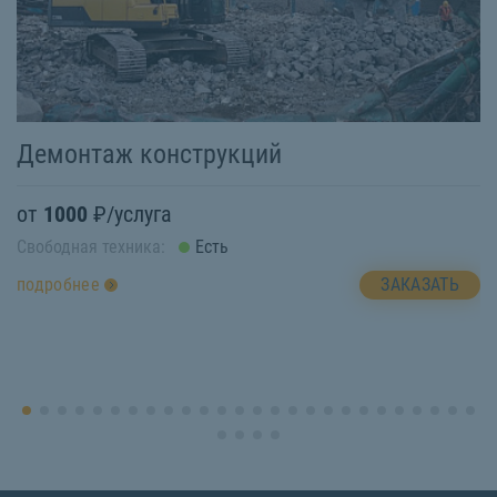
Демонтаж конструкций
У
от
1000
₽/услуга
о
Свободная техника:
Есть
Св
ЗАКАЗАТЬ
подробнее
п