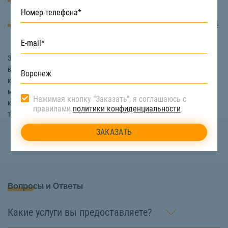
Справиться с задачей может небольшая бригада рабочих – 3-5
человек.
Техника отличается высокой мобильностью, благодаря которой ее
можно без проблем перемещать по строительному объекту.
Заказать технику для прокола под дорогой, домом под канализацию
в Воронеже вы можете на сайте «СтройТакси». Вся спецтехника,
которую мы предоставляем в аренду, совершенно исправна, а
машинисты имеют большой опыт. Узнать цену прокола под
Нажимая кнопку “Заказать”, я соглашаюсь с
канализацию можно, позвонив нашим специалистам по номеру
правилами
политики конфиденциальности
телефона:
8 (922) 517-40-66
Вопросы и Ответы
Какие услуги вы предоставляете?