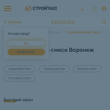
Воронеж
8 (922) 517-40-66
Главная
Услуги спецтехники Воронеж
Перемешивание смеси
Это ваш город?
Воронеж
ДА
Перемешивание смеси Воронеж
ИЗМЕНИТЬ
Характеристики
Преимущества
Вопрос-ответ
Похожие услуги
Быстрый заказ