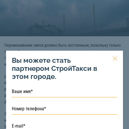
Перемешивание смеси должно быть постоянным, поскольку только
таким образом можно достичь ее однородности и сохранить все
технические характеристики раствора, даже если произошли
Вы можете стать
небольшие задержки.
партнером СтройТакси в
этом городе.
Для перемешивания сухих смесей (бетон, цемент и так далее)
используется автобетононасос. Благодаря ему можно избежать
расслоения структуры раствора, а также техника поддерживает
раствор в оптимальном состоянии, чего практически невозможно
достичь при перемешивании смесей вручную.
Заказать технику для перемешивания смесей в Воронеже вы можете
на сайте «СтройТакси». Если у вас возникли вопросы или вы хотите
получить консультация, то свяжитесь с нами по номеру телефона:
8