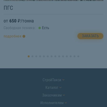
ПГС
Ш
от
650
₽/тонна
о
Свободная техника:
Есть
Св
ЗАКАЗАТЬ
подробнее
п
СтройТакси
Каталог
Заказчикам
Исполнителям