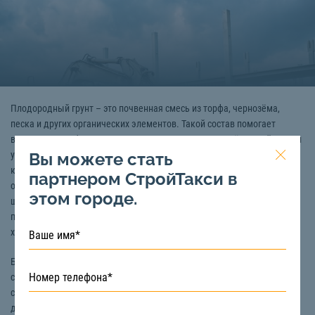
Плодородный грунт – это почвенная смесь из торфа, чернозёма,
песка и других органических элементов. Такой состав помогает
восстановить обедневшую почву и в разы улучшить её урожайность и
Вы можете стать
увеличить рост культур. 50% грунта, как правило, составляет торф,
который является отличным естественным удобрением, обладает
партнером СтройТакси в
очищающим свойством и позволяет нейтрализовать кислотность и
этом городе.
щелочность почвы. Также в качестве главных преимуществ
плодородного грунта отмечают высокое содержание кислорода,
хорошую способность пропускать воду.
Богатый состав плодородного грунта и относительно низкая цена по
сравнению с черноземом делают его незаменимым помощником в
сельском, фермерском хозяйстве, на дачных участках, в теплицах,
для озеленения парковых зон, цветников и так далее.