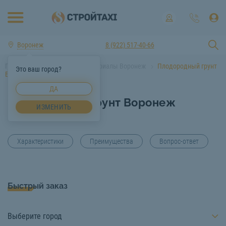
Воронеж
8 (922) 517-40-66
Главная
Строительные материалы Воронеж
Плодородный грунт
Это ваш город?
Воронеж
ДА
Плодородный грунт Воронеж
ИЗМЕНИТЬ
Характеристики
Преимущества
Вопрос-ответ
Быстрый заказ
Выберите город