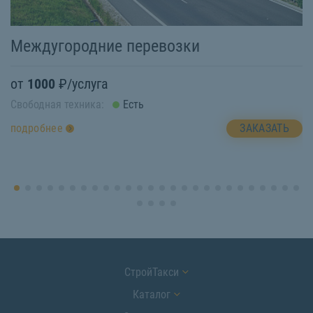
П
Междугородние перевозки
о
от
1000
₽/услуга
Св
Свободная техника:
Есть
п
ЗАКАЗАТЬ
подробнее
СтройТакси
Каталог