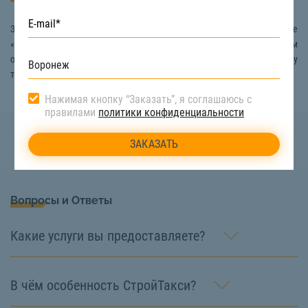
Автовышку
Заказать услуги валки деревьев в Воронеже вы можете на сайте
«СтройТакси». Наши специалисты всегда на связи, и с удовольствием
ответят на все ваши вопросы, если вы позвоните по номеру
телефона:
8 (922) 517-40-66
Нажимая кнопку “Заказать”, я соглашаюсь с
правилами
политики конфиденциальности
Вопросы и Ответы
Какие услуги вы предоставляете?
В чём особенность СтройТакси?