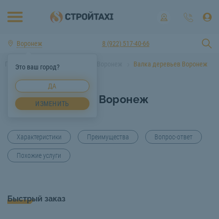
Воронеж
8 (922) 517-40-66
Главная
Услуги спецтехники Воронеж
Валка деревьев Воронеж
Это ваш город?
ДА
Валка деревьев Воронеж
ИЗМЕНИТЬ
Характеристики
Преимущества
Вопрос-ответ
Похожие услуги
Быстрый заказ