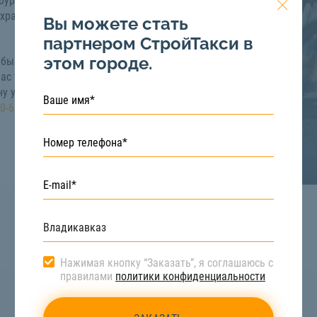
 бур. С помощью
охраняя силы и время
Вы можете стать
партнером СтройТакси в
этом городе.
лбы во Владикавказе
нас только исправная
у услуги бурения ям
90-66
Нажимая кнопку “Заказать”, я соглашаюсь с
правилами
политики конфиденциальности