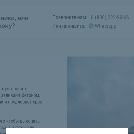
Позвоните нам:
8 (800) 222-90-66
ники, или
фону?
Или напишите:
Whatsapp
ет установить
 заливают бетоном,
ий и продлевает срок
ого чтобы выкопать
аса. Поэтому для