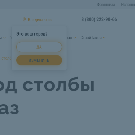
Франшиза
Исполн
8 (800) 222-90-66
Владикавказ
Это ваш город?
ы
Услуги спецтехники
Персонал
СтройТакси
ДА
д столбы Владикавказ
ИЗМЕНИТЬ
од столбы
аз