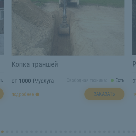
Р
Копка траншей
от
1000
₽/услуга
ть
Свободная техника:
Есть
п
ЗАКАЗАТЬ
подробнее