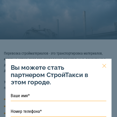
Перевозка стройматериалов - это транспортировка материалов,
которые используют для проведения строительных, ремонтных и
других, связанных с ними работ. К ним относятся, например,
Вы можете стать
древесина, кирпич, бетон, стекло, пластмасса, глина и так далее.
партнером СтройТакси в
этом городе.
Услуги перевозки строительных материалов осуществляется с
помощью специальной техники:
Манипулятор (грузоподъемность: 5 и 10 тонн)
Самосвал (грузоподъемность: 5, 10, 15, 20, 25 тонн)
Бортовая машина (грузоподъемность: 10 и 20 тонн)