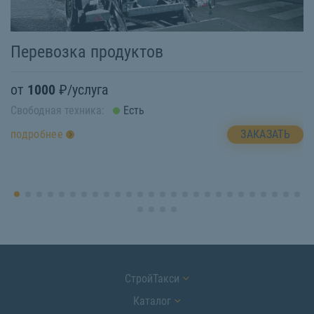
Э
Перевозка продуктов
о
от
1000
₽/услуга
Св
Свободная техника:
Есть
п
ЗАКАЗАТЬ
подробнее
СтройТакси
Каталог