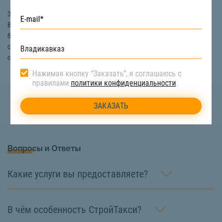
Заказать перевозку стройматериалов любым видом спецтехники во
Владикавказе вы можете на сайте «СтройТакси». Получить
бесплатную консультацию, узнать информацию о ценах перевозки
стройматериалов, наличии техники вы можете, связавшись с нашими
специалистами по номеру телефона:
8 (800) 222-90-66
Нажимая кнопку “Заказать”, я соглашаюсь с
правилами
политики конфиденциальности
Вопросы и Ответы
Какие услуги вы предоставляете?
В чём особенность СтройТакси?