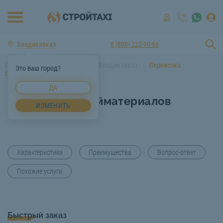
Владикавказ
8 (800) 222-90-66
Главная
Услуги спецтехники Владикавказ
Перевозка
Это ваш город?
стройматериалов Владикавказ
ДА
Перевозка стройматериалов
ИЗМЕНИТЬ
Владикавказ
Характеристики
Преимущества
Вопрос-ответ
Похожие услуги
Быстрый заказ