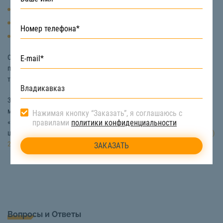
Автовышка
Бульдозер
Кран-манипулятор
С их помощью можно доставить на высоту рабочих, снимать и
погружать металлические элементы, очищать рабочую площадку и
т.д.
Заказать спецтехнику для осуществления демонтажа
металлоконструкций во Владикавказе вы можете на сайте
Нажимая кнопку “Заказать”, я соглашаюсь с
правилами
политики конфиденциальности
«СтройТакси». Мы предоставим технику с экипажем по доступной
цене. Подробная информация и помощь в выборе по телефону:
8 (800)
222-90-66
Вопросы и Ответы