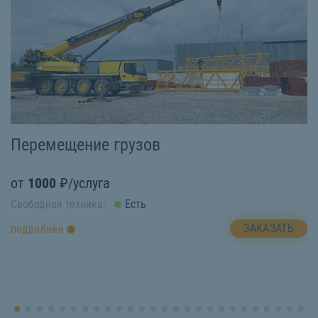
Перемещение грузов
П
от
1000
₽/услуга
о
Свободная техника:
Есть
Св
ЗАКАЗАТЬ
подробнее
п