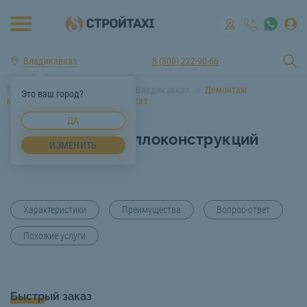
Владикавказ
8 (800) 222-90-66
Главная
Услуги спецтехники Владикавказ
Демонтаж
Это ваш город?
металлоконструкций Владикавказ
ДА
Демонтаж металлоконструкций
ИЗМЕНИТЬ
Владикавказ
Характеристики
Преимущества
Вопрос-ответ
Похожие услуги
Быстрый заказ