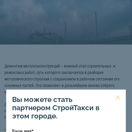
Демонтаж металлоконструкций – важный этап строительных и
ремонтных работ, суть которого заключается в разборке
металлического строения с сохранением в рабочем состояния его
основных частей. Это позволяет в дальнейшем заново собрать
необходимую конструкцию на этом же или другом месте.
Вы можете стать
Для работ с металлическими конструкциями необходимо наличие
партнером СтройТакси в
специальной техники под управлением опытных машинистов.
этом городе.
Наиболее распространены услуги следующих видов спецтехники:
Автокран