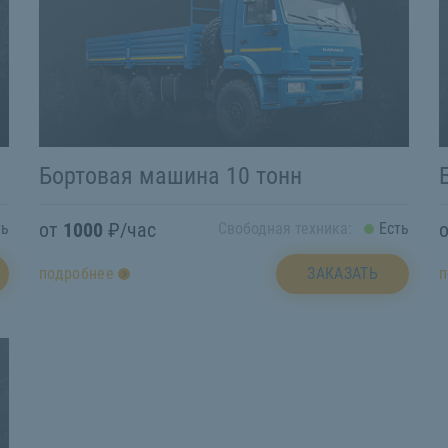
Бортовая машина 10 тонн
от
1000
₽/час
ть
Свободная техника:
Есть
ЗАКАЗАТЬ
подробнее
п