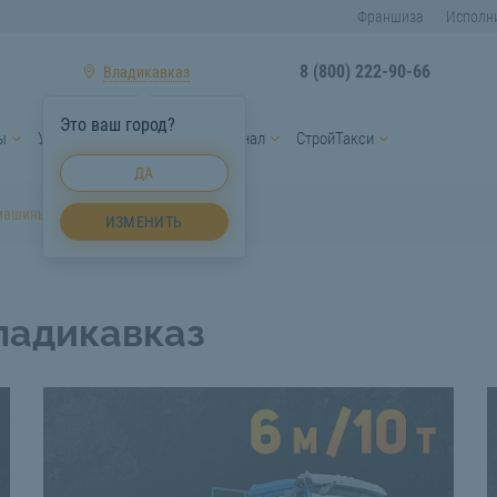
Франшиза
Исполн
8 (800) 222-90-66
Владикавказ
Это ваш город?
ы
Услуги спецтехники
Персонал
СтройТакси
ДА
машины Владикавказ
ИЗМЕНИТЬ
ладикавказ