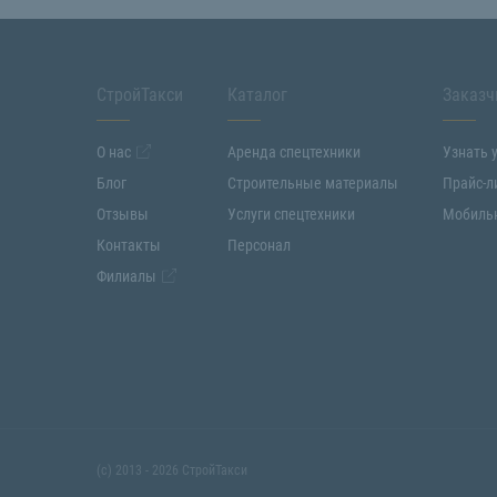
СтройТакси
Каталог
Заказч
О нас
Аренда спецтехники
Узнать 
Блог
Строительные материалы
Прайс-л
Отзывы
Услуги спецтехники
Мобиль
Контакты
Персонал
Филиалы
(с) 2013 - 2026 СтройТакси