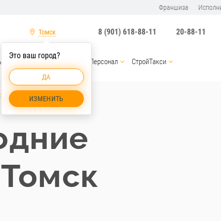
Франшиза
Исполн
8 (901) 618-88-11
20-88-11
Томск
Это ваш город?
ы
Услуги спецтехники
Персонал
СтройТакси
ДА
ревозки Томск
ИЗМЕНИТЬ
одние
 Томск