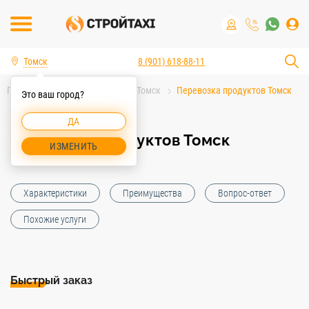
Томск
8 (901) 618-88-11
Главная
Услуги спецтехники Томск
Перевозка продуктов Томск
Это ваш город?
ДА
Перевозка продуктов Томск
ИЗМЕНИТЬ
Характеристики
Преимущества
Вопрос-ответ
Похожие услуги
Быстрый заказ