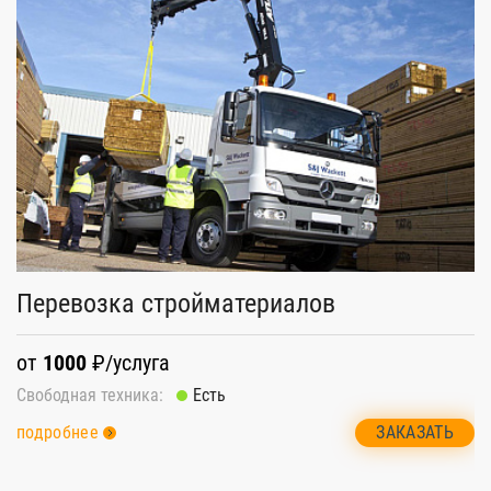
Перевозка стройматериалов
П
от
1000
₽/услуга
о
Свободная техника:
Есть
Св
ЗАКАЗАТЬ
подробнее
п