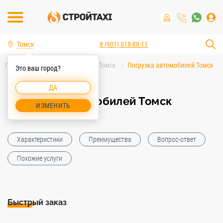
Томск
8 (901) 618-88-11
Главная
Услуги спецтехники Томск
Погрузка автомобилей Томск
Это ваш город?
ДА
Погрузка автомобилей Томск
ИЗМЕНИТЬ
Характеристики
Преимущества
Вопрос-ответ
Похожие услуги
Быстрый заказ