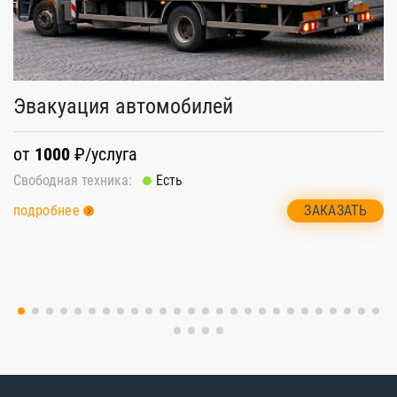
Эвакуация автомобилей
П
от
1000
₽/услуга
о
Свободная техника:
Есть
Св
ЗАКАЗАТЬ
подробнее
п