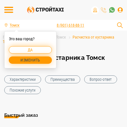
Томск
8 (901) 618-88-11
Главная
Услуги спецтехники Томск
Расчистка от кустарника
Это ваш город?
Томск
ДА
Расчистка от кустарника Томск
ИЗМЕНИТЬ
Характеристики
Преимущества
Вопрос-ответ
Похожие услуги
Быстрый заказ