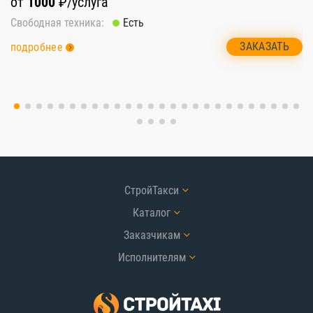
о
от
1000
₽/услуга
Св
Свободная техника:
Есть
п
ЗАКАЗАТЬ
подробнее
СтройТакси
Каталог
Заказчикам
Исполнителям