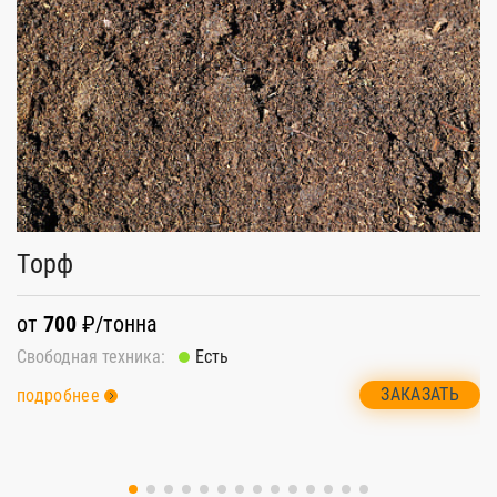
Торф
К
от
700
₽/тонна
о
Свободная техника:
Есть
Св
ЗАКАЗАТЬ
подробнее
п