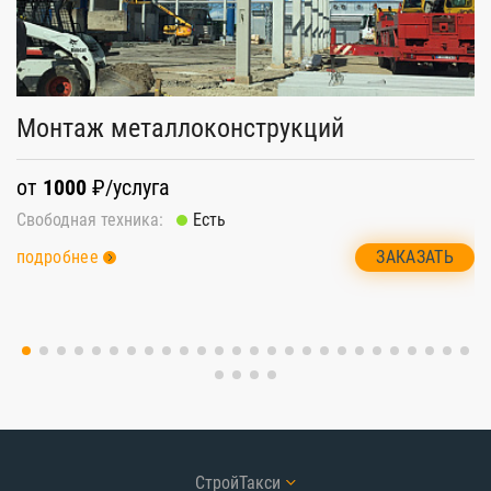
Монтаж металлоконструкций
И
от
1000
₽/услуга
о
Свободная техника:
Есть
Св
ЗАКАЗАТЬ
подробнее
п
СтройТакси