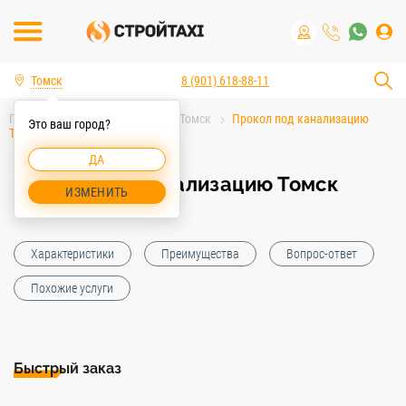
Томск
8 (901) 618-88-11
Главная
Услуги спецтехники Томск
Прокол под канализацию
Это ваш город?
Томск
ДА
Прокол под канализацию Томск
ИЗМЕНИТЬ
Характеристики
Преимущества
Вопрос-ответ
Похожие услуги
Быстрый заказ