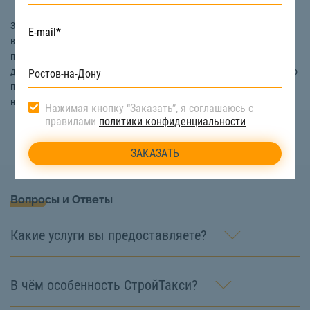
Заказать спецтехнику для снятия асфальтобетонного покрытия
в Ростове-на-Дону вы можете на сайте компании «СтройТакси». Мы
поможем вам подобрать вариант, который больше всего подойдет
для проведения именно ваших работ. Если у вас возникли вопросы по
поводу цены вскрытия дорожного полотна и так далее, то звоните
нам по номеру телефона:
8(908) 181-10-44
Нажимая кнопку “Заказать”, я соглашаюсь с
правилами
политики конфиденциальности
Вопросы и Ответы
Какие услуги вы предоставляете?
В чём особенность СтройТакси?