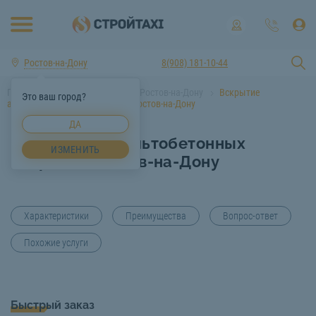
Ростов-на-Дону
8(908) 181-10-44
Главная
Услуги спецтехники Ростов-на-Дону
Вскрытие
Это ваш город?
асфальтобетонных покрытий Ростов-на-Дону
ДА
Вскрытие асфальтобетонных
ИЗМЕНИТЬ
покрытий Ростов-на-Дону
Характеристики
Преимущества
Вопрос-ответ
Похожие услуги
Быстрый заказ