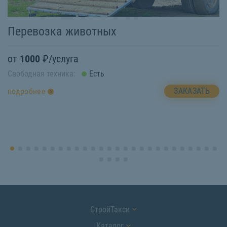
Перевозка животных
К
от
1000
₽/услуга
о
Свободная техника:
Есть
Св
ЗАКАЗАТЬ
подробнее
п
СтройТакси
Каталог