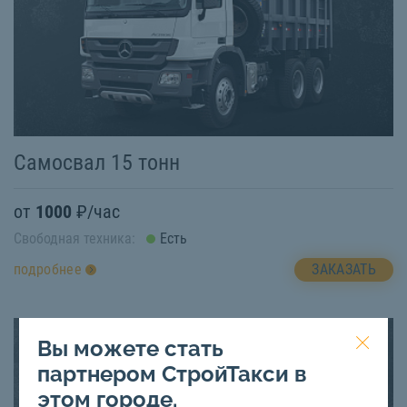
Самосвал 15 тонн
от
1000
₽/час
Свободная техника:
Есть
ЗАКАЗАТЬ
подробнее
Вы можете стать
партнером СтройТакси в
этом городе.