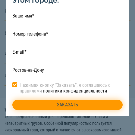
этом городе.
Какие услуги вы предоставляете?
В чём особенность СтройТакси?
Что значит диспетчерская служба?
Что такое СтройТакси?
Нажимая кнопку “Заказать”, я соглашаюсь с
правилами
политики конфиденциальности
Трал – это специальный вид техники прицепного или полуприцепного
типа, предназначенный для перевозок тяжелой техники и
негабаритных грузов. Особенной популярностью пользуется
низкорамный трал, который отличается от высокорамного малой