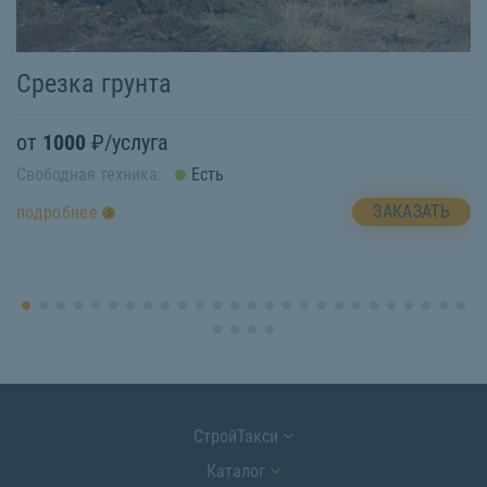
Срезка грунта
П
от
1000
₽/услуга
о
Свободная техника:
Есть
Св
ЗАКАЗАТЬ
подробнее
п
СтройТакси
Каталог