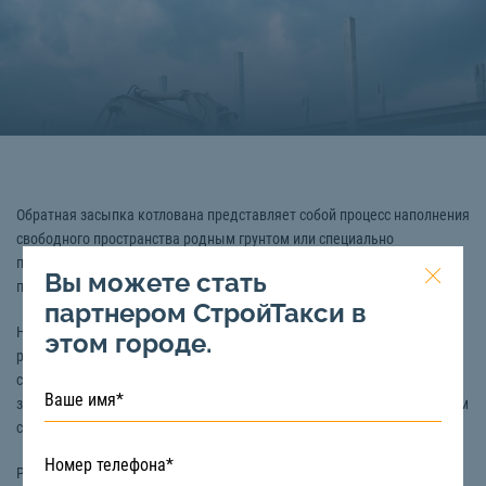
Обратная засыпка котлована представляет собой процесс наполнения
свободного пространства родным грунтом или специально
привезенным материалом. Как правило, засыпка пазух котлована
Вы можете стать
позволяет укрепить фундамент и продолжить выполнения работ.
партнером СтройТакси в
Наиболее экономичным вариантом является засыпка котлована
этом городе.
родным грунтом, который изъяли в процессе копки, однако такой
способ подойдет лишь для небольших построек. В основном, для
засыпки котлована используется песок, глина, суглинок, ПГС, при этом
стоит учесть, что запрещено применять плодородные почвы.
Работы по засыпке котлована осуществляется
бульдозером
или