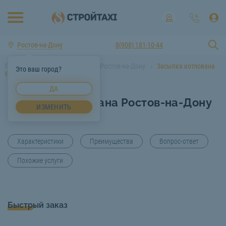
Ростов-на-Дону
8(908) 181-10-44
Главная
Услуги спецтехники Ростов-на-Дону
Засыпка котлована
Это ваш город?
Ростов-на-Дону
ДА
Засыпка котлована Ростов-на-Дону
ИЗМЕНИТЬ
Характеристики
Преимущества
Вопрос-ответ
Похожие услуги
Быстрый заказ