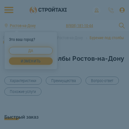
Ростов-на-Дону
8(908) 181-10-44
Главная
Услуги спецтехники Ростов-на-Дону
Бурение под столбы
Это ваш город?
Ростов-на-Дону
ДА
Бурение под столбы Ростов-на-Дону
ИЗМЕНИТЬ
Характеристики
Преимущества
Вопрос-ответ
Похожие услуги
Быстрый заказ