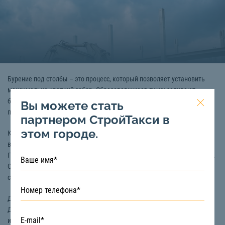
Бурение под столбы – это процесс, который позволяет установить
максимально крепкий забор. Образовавшуюся лунку заливают
бетоном, что и обеспечивает защиту от различных воздействий и
Вы можете стать
продлевает срок службы забора.
партнером СтройТакси в
этом городе.
Копать лунки вручную довольно-таки сложно. Для того чтобы
выкопать хотя бы одну ямку, понадобится как минимум – 1-2 часа.
Поэтому для бурения под столбы часто используют специальный бур.
С помощью
ямобура
данный процесс значительно ускоряется,
сохраняя силы и время рабочих.
Для заказа инструмента для бурения земли под столбы в Ростове-на-
Дону вы можете обратиться к компании «СтройТакси». У нас только
исправная техника и опытные машинисты. Узнать условия и цену