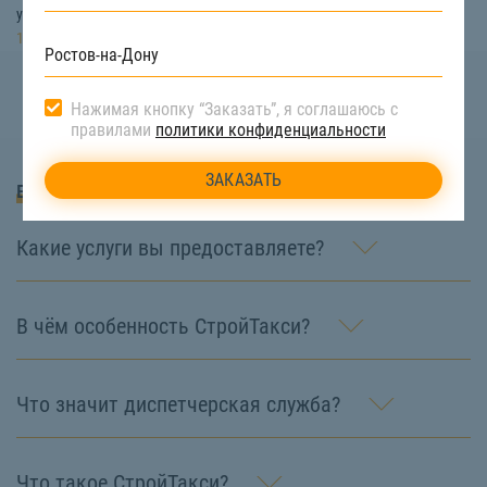
услуги бурения ям под столбы можно по номеру телефона:
8(908) 181-
10-44
Нажимая кнопку “Заказать”, я соглашаюсь с
правилами
политики конфиденциальности
Вопросы и Ответы
Какие услуги вы предоставляете?
В чём особенность СтройТакси?
Что значит диспетчерская служба?
Что такое СтройТакси?