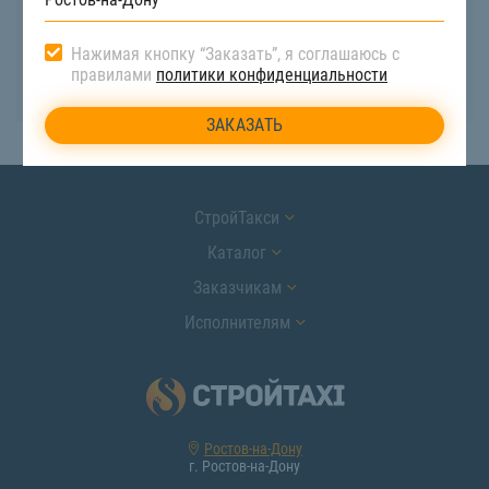
Whatsapp
Нажимая кнопку “Заказать”, я соглашаюсь с
правилами
политики конфиденциальности
+7-908-181-10-44
Rostov_disp@stroitaxi.ru
СтройТакси
Каталог
Заказчикам
Исполнителям
Ростов-на-Дону
г. Ростов-на-Дону