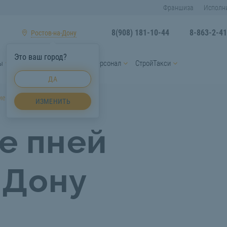
Франшиза
Исполн
8(908) 181-10-44
8-863-2-4
Ростов-на-Дону
Это ваш город?
ы
Услуги спецтехники
Персонал
СтройТакси
ДА
е пней Ростов-на-Дону
ИЗМЕНИТЬ
е пней
-Дону