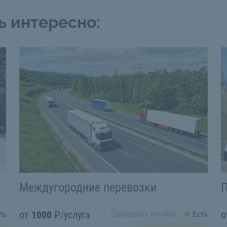
ь интересно:
П
Междугородние перевозки
от
1000
₽/услуга
ть
Свободная техника:
Есть