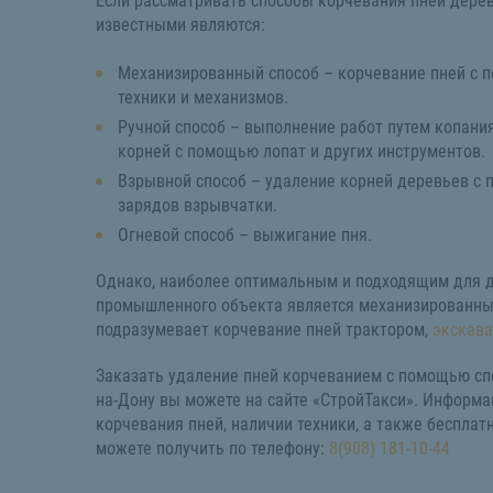
Если рассматривать способы корчевания пней дерев
известными являются:
Механизированный способ – корчевание пней с 
техники и механизмов.
Ручной способ – выполнение работ путем копани
корней с помощью лопат и других инструментов.
Взрывной способ – удаление корней деревьев с
зарядов взрывчатки.
Огневой способ – выжигание пня.
Однако, наиболее оптимальным и подходящим для д
промышленного объекта является механизированны
подразумевает корчевание пней трактором,
экскава
Заказать удаление пней корчеванием с помощью спе
на-Дону вы можете на сайте «СтройТакси». Информа
корчевания пней, наличии техники, а также беспла
можете получить по телефону:
8(908) 181-10-44