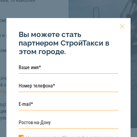
ьев, то наиболее
помощью специальной
Вы можете стать
я и вытаскивания
партнером СтройТакси в
этом городе.
 помощью нескольких
ачного и
й способ. Он
тором,
бульдозером.
цтехники в Ростове-
цию о ценах
тную консультацию вы