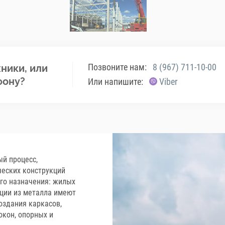
Позвоните нам:
8 (967) 711-10-00
ники, или
фону?
Или напишите:
Viber
й процесс,
ческих конструкций
ого назначения: жилых
кции из металла имеют
оздания каркасов,
окон, опорных и