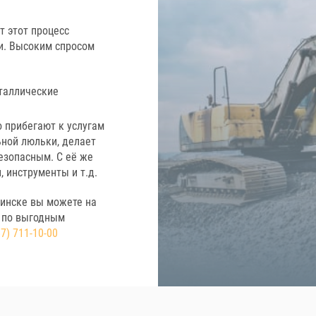
т этот процесс
и. Высоким спросом
таллические
о прибегают к услугам
ной люльки, делает
езопасным. С её же
 инструменты и т.д.
бинске вы можете на
и по выгодным
67) 711-10-00