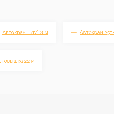
Автокран 16т/18 м
Автокран 25т
втовышка 22 м