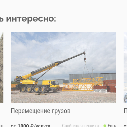
ь интересно:
Перемещение грузов
П
от
1000
₽/услуга
ть
Свободная техника:
Есть