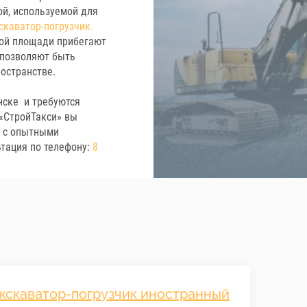
ой, используемой для
скаватор-погрузчик.
шой площади прибегают
 позволяют быть
остранстве.
нске и требуются
 «СтройТакси» вы
а с опытными
тация по телефону:
8
кскаватор-погрузчик иностранный