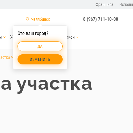
Франшиза
Исполн
8 (967) 711-10-00
Челябинск
Это ваш город?
ы
Услуги спецтехники
СтройТакси
ДА
астка Челябинск
ИЗМЕНИТЬ
а участка