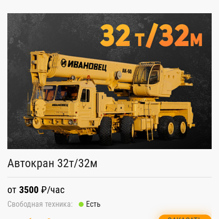
Автокран 32т/32м
А
от
3500
₽/час
о
Свободная техника:
Есть
Св