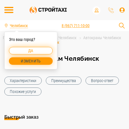
Челябинск
8 (967) 711-10-00
Главная
Аренда спецтехники Челябинск
Автокраны Челябинск
Это ваш город?
Автокран 25т/21м Челябинск
ДА
Автокран 25т/21м Челябинск
ИЗМЕНИТЬ
Характеристики
Преимущества
Вопрос-ответ
Похожие услуги
Быстрый заказ