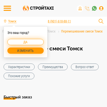
Томск
8 (901) 618-88-11
Главная
Услуги спецтехники Томск
Перемешивание смеси Томск
Это ваш город?
ДА
Перемешивание смеси Томск
ИЗМЕНИТЬ
Характеристики
Преимущества
Вопрос-ответ
Похожие услуги
Быстрый заказ