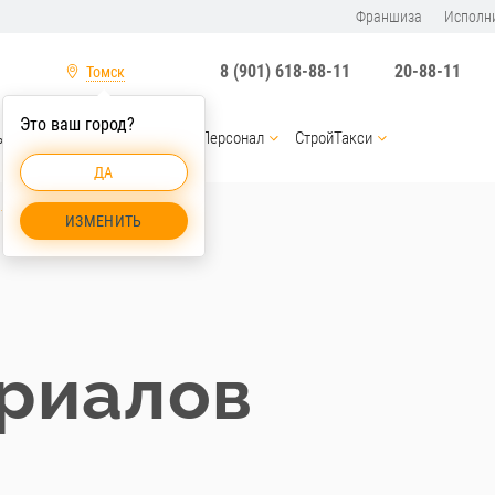
Франшиза
Исполн
8 (901) 618-88-11
20-88-11
Томск
Это ваш город?
ы
Услуги спецтехники
Персонал
СтройТакси
ДА
териалов Томск
ИЗМЕНИТЬ
риалов