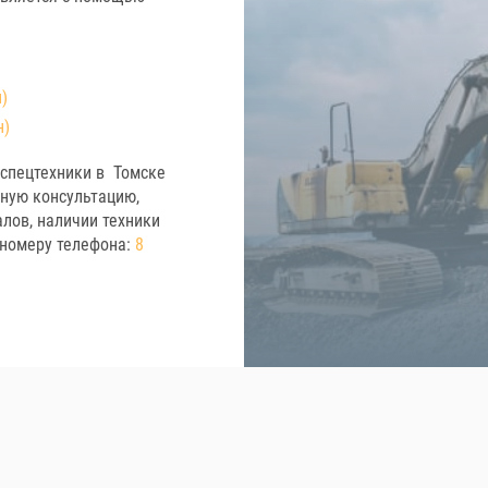
н)
н)
спецтехники в Томске
тную консультацию,
лов, наличии техники
 номеру телефона:
8