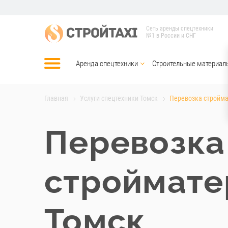
Сеть аренды спецтехники
№1 в России и СНГ
Аренда спецтехники
Строительные материал
Главная
Услуги спецтехники Томск
Перевозка стройма
Перевозка
строймате
Томск