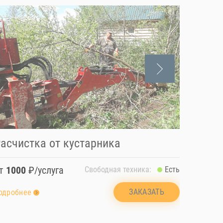
асчистка от кустарника
Бурен
от
1000
₽/услуга
от
100
Свободная техника:
Есть
ЗАКАЗАТЬ
одробнее
подробн