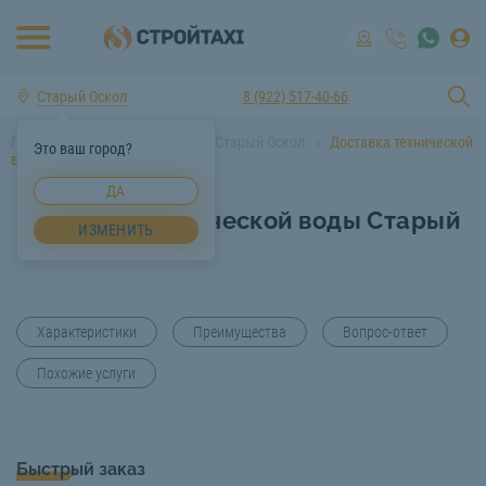
Старый Оскол
8 (922) 517-40-66
Главная
Услуги спецтехники Старый Оскол
Доставка технической
Это ваш город?
воды Старый Оскол
ДА
Доставка технической воды Старый
ИЗМЕНИТЬ
Оскол
Характеристики
Преимущества
Вопрос-ответ
Похожие услуги
Быстрый заказ