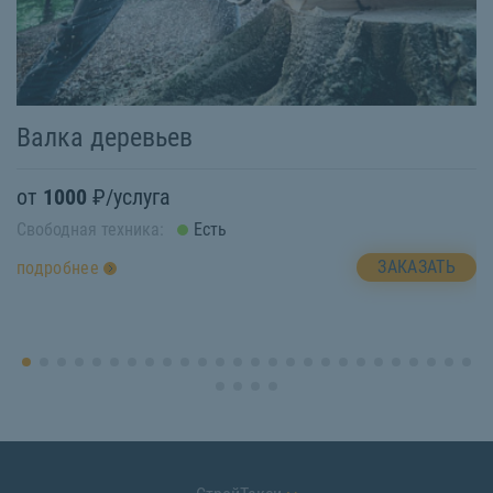
Валка деревьев
Э
от
1000
₽/услуга
о
Свободная техника:
Есть
Св
ЗАКАЗАТЬ
подробнее
п