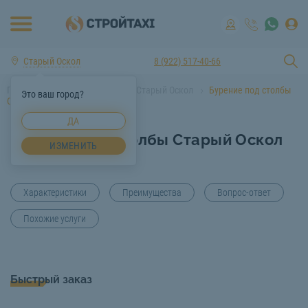
Старый Оскол
8 (922) 517-40-66
Главная
Услуги спецтехники Старый Оскол
Бурение под столбы
Это ваш город?
Старый Оскол
ДА
Бурение под столбы Старый Оскол
ИЗМЕНИТЬ
Характеристики
Преимущества
Вопрос-ответ
Похожие услуги
Быстрый заказ