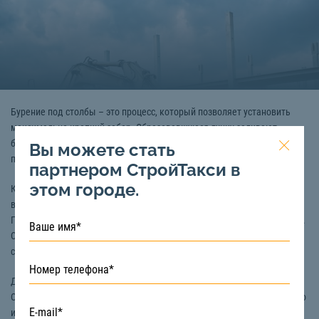
Бурение под столбы – это процесс, который позволяет установить
максимально крепкий забор. Образовавшуюся лунку заливают
бетоном, что и обеспечивает защиту от различных воздействий и
Вы можете стать
продлевает срок службы забора.
партнером СтройТакси в
этом городе.
Копать лунки вручную довольно-таки сложно. Для того чтобы
выкопать хотя бы одну ямку, понадобится как минимум – 1-2 часа.
Поэтому для бурения под столбы часто используют специальный бур.
С помощью
ямобура
данный процесс значительно ускоряется,
сохраняя силы и время рабочих.
Для заказа инструмента для бурения земли под столбы в Старом
Осколе вы можете обратиться к компании «СтройТакси». У нас только
исправная техника и опытные машинисты. Узнать условия и цену