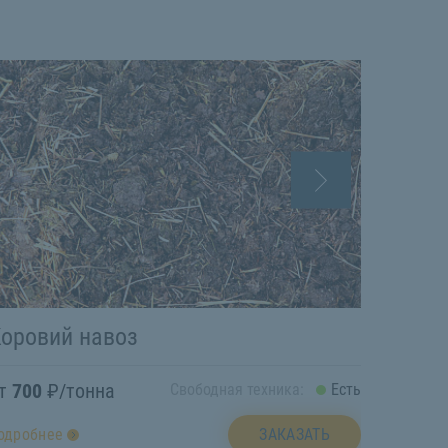
оровий навоз
Бетон
от
700
₽/тонна
от
400
Свободная техника:
Есть
ЗАКАЗАТЬ
одробнее
подробн