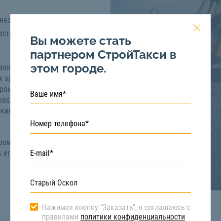
 насыпей
астворов
Вы можете стать
партнером СтройТакси в
этом городе.
вляется карьерный.
 организаций, и
роительства, бетонного
ах, соответствует
изким содержанием
аром Осколе вы можете
 его цену, условия
Нажимая кнопку “Заказать”, я соглашаюсь с
правилами
политики конфиденциальности