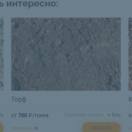
ь интересно:
Торф
К
от
700
₽/тонна
ть
Свободная техника:
Есть
ЗАКАЗАТЬ
подробнее
п