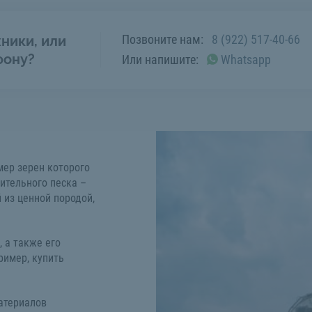
Позвоните нам:
8 (922) 517-40-66
ники, или
фону?
Или напишите:
Whatsapp
мер зерен которого
оительного песка –
 из ценной породой,
 а также его
ример, купить
атериалов