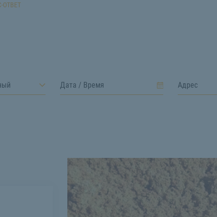
-ОТВЕТ
ный