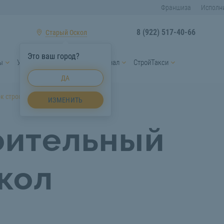
Франшиза
Исполн
8 (922) 517-40-66
Старый Оскол
Это ваш город?
ы
Услуги спецтехники
Персонал
СтройТакси
ДА
к строительный Старый Оскол
ИЗМЕНИТЬ
оительный
кол