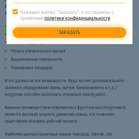
работах. К его помощи обращаются для выполнения следующих
Нажимая кнопку “Заказать”, я соглашаюсь с
видов работ:
правилами
политики конфиденциальности
Погрузка песка, щебня, грунта и др. материалов
Землеройные и карьерные работы
Очистка территории от снега
Уборка строительного мусора
Выравнивание поверхности
Планировка площадок
И это далеко не все возможности. Ведь за счет дополнительного
съемного оборудования (вилы, щетки, бревнозахваты и т.д.)
погрузчик способен выполнять огромный спектр работ.
Важным преимуществом современных фронтальных погрузчиков
является высокая скорость движения ковша, что позволяет
существенно ускорить рабочий процесс.
Наиболее распространенные марки: Амкодор, Tskmsk, Jcb.