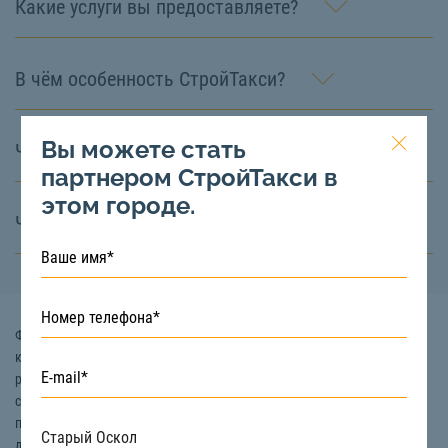
Какие услуги вы предоставляете?
В чём особенность СтройТакси?
Вы можете стать
Что значит диспетчерская служба?
партнером СтройТакси в
этом городе.
Что такое СтройТакси?
Фронтальный погрузчик – это специальная техника, оборудованная
ковшом, предназначенным для погрузки, транспортировки и
разгрузки строительных, сыпучих и других материалов. Благодаря
своей мощности и высокой грузоподъемности услуги фронтального
погрузчика являются незаменимыми на строительных, карьерных,
дорожных, промышленных, коммунальных и сельскохозяйственных