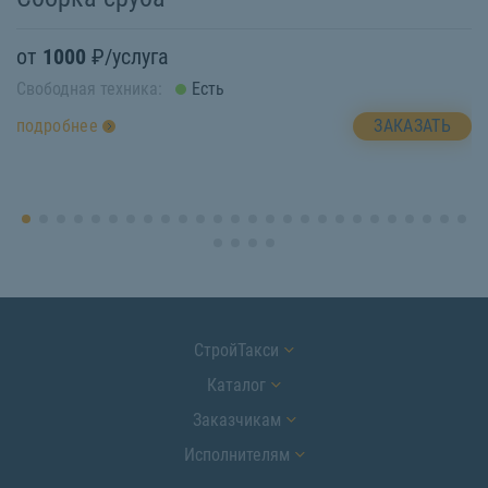
от
1000
₽/услуга
о
Свободная техника:
Есть
Св
ЗАКАЗАТЬ
подробнее
п
СтройТакси
Каталог
Заказчикам
Исполнителям