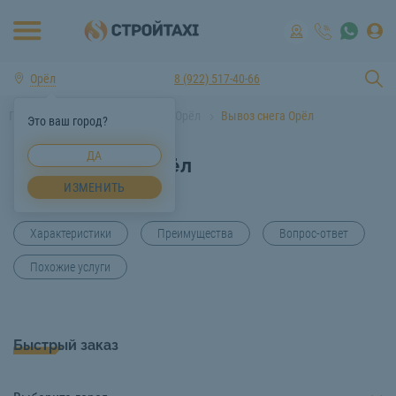
Орёл
8 (922) 517-40-66
Главная
Услуги спецтехники Орёл
Вывоз снега Орёл
Это ваш город?
ДА
Вывоз снега Орёл
ИЗМЕНИТЬ
Характеристики
Преимущества
Вопрос-ответ
Похожие услуги
Быстрый заказ